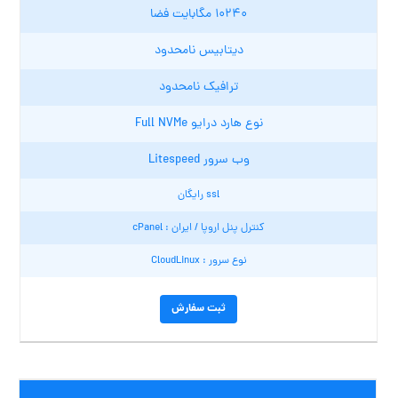
۱۰۲۴۰ مگابایت فضا
دیتابیس نامحدود
ترافیک نامحدود
نوع هارد درایو Full NVMe
وب سرور Litespeed
ssl رایگان
کنترل پنل اروپا / ایران : cPanel
نوع سرور : CloudLinux
ثبت سفارش