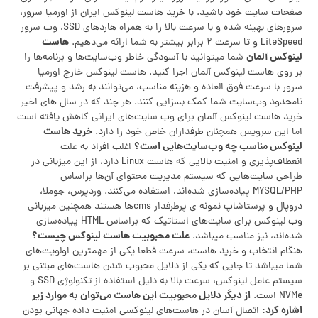
صفحات سایت خود باشید. با خرید هاست لینوکس ایران از اورمیا سرور،
سرورهای بهینه شده و با سرعت بالا را به همراه‌ هاردهای SSD، وب سرور
هاست
LiteSpeed و تا سرعت ۲ برابر بیشتر به شما ارائه می‌دهیم.
لینوکس آلمان‌
شما میتوانید با آسودگی خاطر وب‌سایت‌ها و برنامه‌ها را
بر روی‌ هاست لینوکس آلمان اجرا کنید. هاست لینوکس خارج اورمیا
سرور با سرعت فوق العاده و هزینه مناسب، می‌توانند به رشد و پیشرفت
نامحدود وب‌سایت شما کمک بسزایی کنند. هر چند که در سال های اخیر
خرید هاست لینوکس آلمان برای وب سایت‌های ایرانی کاهش یافته است
خرید هاست
اما این سرویس همچنان طرفداران خاص خود را دارد.
لینوکس مناسب چه وب‌سایت‌هایی است؟
اغلب افراد به علت
انعطاف‌پذیری و امنیت بالایی که هاست Linux دارد، از این میزبانی در
طراحی سایت‌هایی که سیستم مدیریت محتوای آن‌ها براساس
MYSQL/PHP پیاده‌سازی شده‌اند، استفاده می‌کنند. وردپرس، جوملا،
دروپال و پرستاشاپ نمونه ی پرطرفدار cmsها هستند همچنین میزبانی
وب لینوکس برای سایت‌های استاتیک که براساس HTML پیاده‌سازی
علت محبوبیت هاست لینوکس چیست؟
شده‌اند، نیز مناسب میباشد.
هنگام انتخاب و خرید هاست، سرعت قطعا یکی از مهمترین اولویت‌های
شما میباشد تا جایی که یکی از دلایل محبوب شدن هاست‌های مبتنی بر
سیستم عامل لینوکس، سرعت بالا به دلیل استفاده از تکنولوژی SSD و
از دیگر دلایل محبوبیت این هاست می‌توان به موارد زیر
NVMe است.
اشاره کرد:
اتصال آسان در هاست‌های لینوکسی امنیت داده جهانی بودن