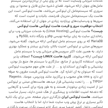
خدمات میزبانی وبسایت است که بر روی یکی از پرکاربردترین سیستم
عامل‌های جهان ارائه می‌شود. فضای ذخیره‌ سازی فایل و محتوا بر روی
سروری که سیستم‌عامل آن لینوکس می‌باشد، هاست لینوکس است این
هاست یک سیستم‌عامل متن‌باز، قدرتمند، باثبات و امنیت است که
سرور‌ها و وب‌سایت‌های پربازدید زیادی در جهان از آن استفاده می‌کنند.
انتخاب موقعیت سرور و قیمت هاست لینوکس
هاست لینوکس
چیست؟
هاست لینوکس (Linux Hosting) به خدمات میزبانی وب برای
راه‌اندازی سایت به زبان برنامه نویسی php و پایگاه داده MySQL و
MariaDB که بر روی سیستم عامل لینوکس ارائه می‌شود، گفته می‌شود.
سرورهای مبتنی بر لینوکس امنیت بالاتر، پایداری بیشتر و عملکرد بهتری
دارند. به همین علت اکثر سرویس‌های میزبانی وب با سیستم عامل
کاربرد هاست
LINUX
چیست؟
لینوکس ارائه می‌شوند.
انعطاف پذیر
بودن، استفاده کاربردی از منابع، سازگاری با سیستم ها، منبع باز بودن،
پشتیبانی و نگهداری استاندارد و … از علت های مهم محبوبیت لینوکس
است که میتوان به آن اشاره کرد. هاست لینوکس قیمت مقرون به صرفه
ای دارد و cms های محبوب و پرکاربرد مانند وردپرس، جوملا، Magento،
TYPO۳ و … را تحت پشتیبانی قرار میدهد هاست‌های مبتنی بر لینوکس
نیز از امنیت زیادی برخوردار هستند و به طور ویژه برای کسب و کارهایی
که دغدغه امنیت اطلاعات و پیشگیری از هک شدن دارند، بسیار مناسب
هاست لینوکس ایران
میباشند.
بارگذاری دیرتر صفحه، حتی برای یک ثانیه
تأثیر بسیاری بر نرخ پرش وب سایت شما دارد اما با انتخاب هاست
لینوکسی داخل کشور اورمیا سرور دیگر لازم نیست نگران سرعت بارگذاری