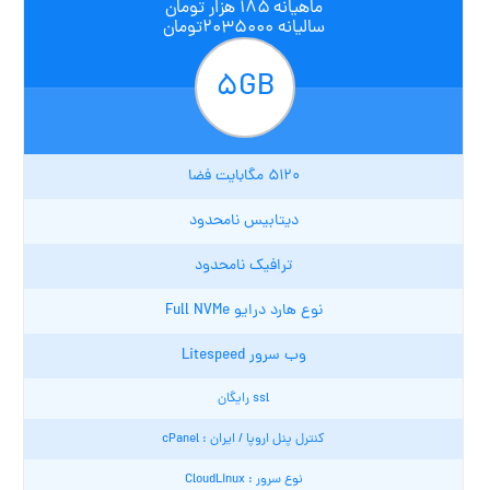
ماهیانه ۱۸۵ هزار تومان
سالیانه ۲۰۳۵۰۰۰تومان
۵GB
۵۱۲۰ مگابایت فضا
دیتابیس نامحدود
ترافیک نامحدود
نوع هارد درایو Full NVMe
وب سرور Litespeed
ssl رایگان
کنترل پنل اروپا / ایران : cPanel
نوع سرور : CloudLinux