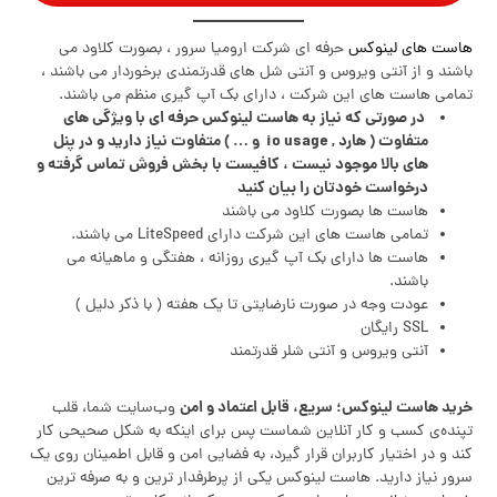
هاست های لینوکس
حرفه ای شرکت ارومیا سرور ، بصورت کلاود می
باشند و از آنتی ویروس و آنتی شل های قدرتمندی برخوردار می باشند ،
تمامی هاست های این شرکت ، دارای بک آپ گیری منظم می باشند.
در صورتی که نیاز به هاست لینوکس حرفه ای با ویژگی های
متفاوت ( هارد , io usage و … ) متفاوت نیاز دارید و در پنل
های بالا موجود نیست ، کافیست با بخش فروش تماس گرفته و
درخواست خودتان را بیان کنید
هاست ها بصورت کلاود می باشند
تمامی هاست های این شرکت دارای LiteSpeed می باشند.
هاست ها دارای بک آپ گیری روزانه ، هفتگی و ماهیانه می
باشند.
عودت وجه در صورت نارضایتی تا یک هفته ( با ذکر دلیل )
SSL رایگان
آنتی ویروس و آنتی شلر قدرتمند
خرید هاست لینوکس؛ سریع، قابل اعتماد و امن
وب‌سایت شما، قلب
تپنده‌ی کسب و کار آنلاین شماست پس برای اینکه به شکل صحیحی کار
کند و در اختیار کاربران قرار گیرد، به فضایی امن و قابل اطمینان روی یک
سرور نیاز دارید. هاست لینوکس یکی از پرطرفدار ترین و به صرفه ترین