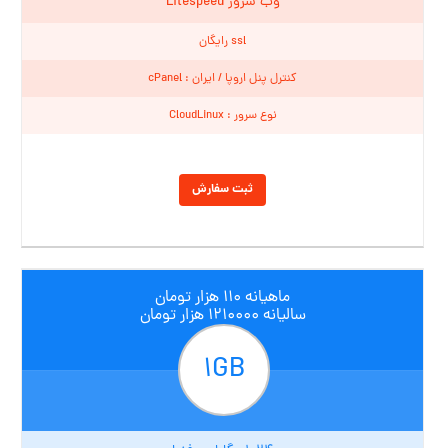
وب سرور Litespeed
ssl رایگان
کنترل پنل اروپا / ایران : cPanel
نوع سرور : CloudLinux
ثبت سفارش
ماهیانه ۱۱۰ هزار تومان
سالیانه ۱۲۱۰۰۰۰ هزار تومان
۱GB