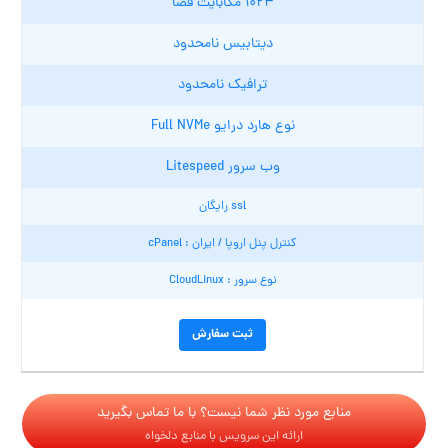
۱۰۲۴ مگابایت فضا
دیتابیس نامحدود
ترافیک نامحدود
نوع هارد درایو Full NVMe
وب سرور Litespeed
ssl رایگان
کنترل پنل اروپا / ایران : cPanel
نوع سرور : CloudLinux
ثبت سفارش
منابع مورد نظر شما نیست؟ با ما تماس بگیرید
ارائه این سرویس با منابع دلخواه