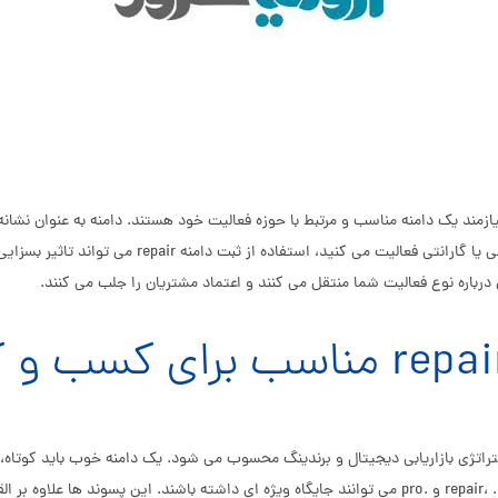
ازمند یک دامنه مناسب و مرتبط با حوزه فعالیت خود هستند. دامنه به عنوان نشان
برند شما محسوب می شود. اگر شما در حوزه تعمیرات، خد
اتژی بازاریابی دیجیتال و برندینگ محسوب می شود. یک دامنه خوب باید کوتاه، به
های مرتبط با تعمیرات، پسوند های تخصصی مانند .repair، .service، .tech و .pro می توانند جایگاه ویژه ای