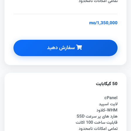
تمامی امکانات نامحدود
/mo
1,350,000
سفارش دهید
50 گیگابایت
cPanel
لایت اسپید
WHM-کلاود
هارد های پر سرعت SSD
قابلیت ساخت 100 اکانت
تمامی امکانات نامحدود