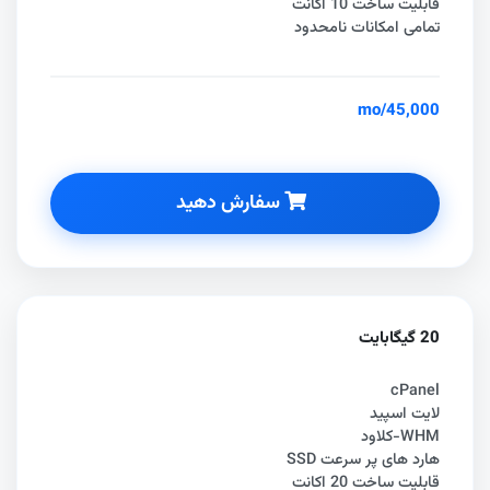
قابلیت ساخت 10 اکانت
تمامی امکانات نامحدود
/mo
45,000
سفارش دهید
20 گیگابایت
cPanel
لایت اسپید
WHM-کلاود
هارد های پر سرعت SSD
قابلیت ساخت 20 اکانت