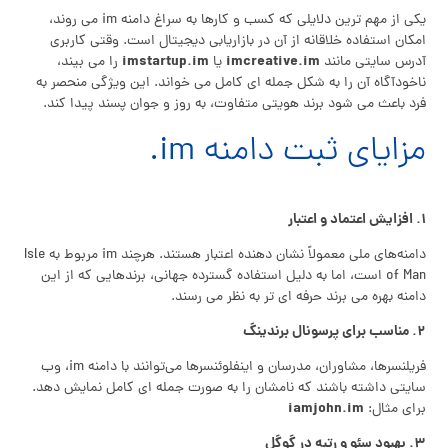
یکی از مهم‌ ترین دلایلی که کسب‌ و کارها به سراغ دامنه im می‌ روند،
امکان استفاده خلاقانه از آن در بازاریابی دیجیتال است. وقتی کاربری
imstartup.im
imcreative.im
آدرس سایتی مانند
یا
را می‌ بیند،
ناخودآگاه آن را به شکل جمله‌ ای کامل می‌ خواند. این ویژگی منحصر به
فرد باعث می‌ شود برند هویتی متفاوت، به‌ روز و جوان‌ پسند پیدا کند.
مزایای ثبت دامنه im.
۱. افزایش اعتماد و اعتبار
دامنه‌های ملی معمولاً نشان‌ دهنده اعتبار هستند. هرچند im مربوط به Isle
of Man است، اما به دلیل استفاده گسترده جهانی، برندهایی که از این
دامنه بهره می‌ برند حرفه‌ ای‌ تر به نظر می‌ رسند.
۲. مناسب برای پرسونال برندینگ
فریلنسرها، مشاوران، مدرسان و اینفلوئنسرها می‌توانند با دامنه im، وب‌
سایتی داشته باشند که نامشان را به صورت جمله‌ ای کامل نمایش دهد.
iamjohn.im
برای مثال:
۳. بهبود سئو و رتبه در گوگل