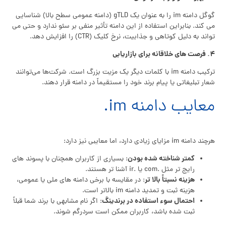
گوگل دامنه im را به عنوان یک gTLD (دامنه عمومی سطح بالا) شناسایی
می‌ کند. بنابراین استفاده از این دامنه تأثیر منفی بر سئو ندارد و حتی می‌
تواند به دلیل کوتاهی و جذابیت، نرخ کلیک (CTR) را افزایش دهد.
۴. فرصت‌ های خلاقانه برای بازاریابی
ترکیب دامنه im با کلمات دیگر یک مزیت بزرگ است. شرکت‌ها می‌توانند
شعار تبلیغاتی یا پیام برند خود را مستقیماً در دامنه قرار دهند.
معایب دامنه im.
هرچند دامنه im مزایای زیادی دارد، اما معایبی نیز دارد:
کمتر شناخته شده بودن
: بسیاری از کاربران همچنان با پسوند های
رایج‌ تر مثل .com یا .ir آشنا تر هستند.
هزینه نسبتاً بالا تر
: در مقایسه با برخی دامنه‌ های ملی یا عمومی،
هزینه ثبت و تمدید دامنه im بالاتر است.
احتمال سوء استفاده در برندینگ
: اگر نام مشابهی با برند شما قبلاً
ثبت شده باشد، کاربران ممکن است سردرگم شوند.