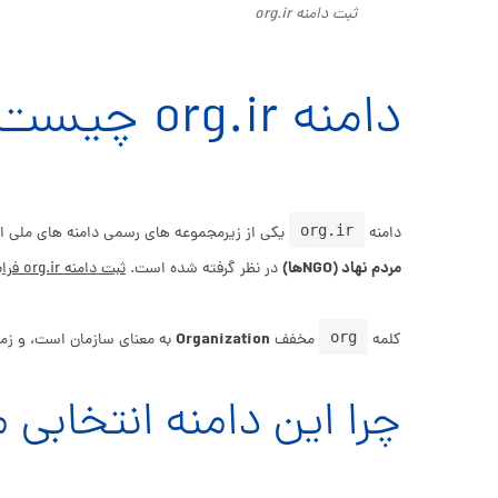
ثبت دامنه org.ir
دامنه org.ir چیست؟
org.ir
دامنه
یکی از زیرمجموعه‌ های رسمی دامنه‌ های ملی ا
مردم‌ نهاد (NGOها)
در نظر گرفته شده است.
ثبت دامنه org.ir فرایندی است که نیازمند رعایت شرایط خاصی می‌باشد.
Organization
org
کلمه
مخفف
به معنای سازمان است، و زمان
چرا این دامنه انتخابی