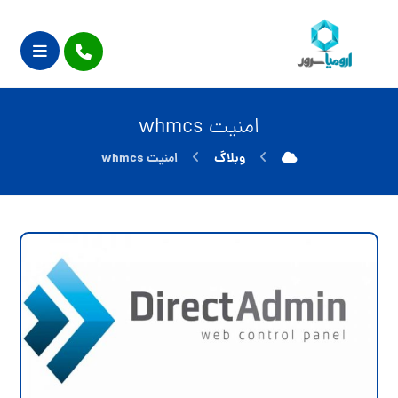
امنیت whmcs
وبلاگ
امنیت whmcs