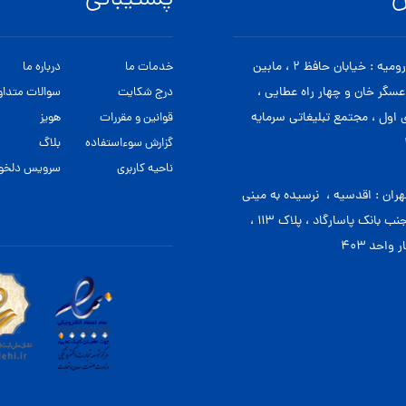
س
پشتیبانی
دفتر ارومیه : خیابان حافظ ۲ ، مابین
خدمات ما
درباره ما
 عسگر خان و چهار راه عطایی ،
درج شکایت
سوالات متداو
اول ، مجتمع تبلیغاتی سرمایه
قوانین و مقررات
هویز
گزارش سوءاستفاده
بلاگ
ناحیه کاربری
سرویس دلخوا
هران : اقدسیه ، نرسیده به مینی
سیتی، جنب بانک پاسارگاد ، پلاک ۱۱۳ ،
واحد ۴۰۳