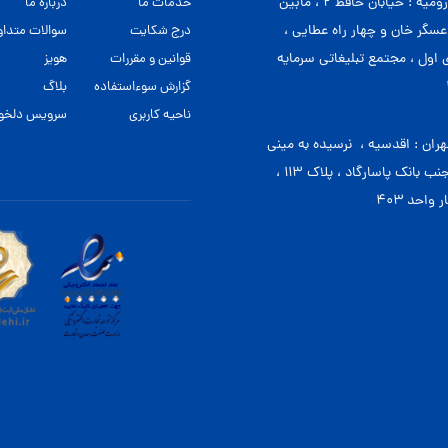
دفتر ارومیه : خیابان حافظ ۲ ، مابین
خدمات ما
درباره ما
 عسگر خان و چهار راه عطایی ،
درج شکایت
سوالات متداو
اول ، مجتمع تبلیغاتی سرمایه
قوانین و مقررات
هویز
گزارش سوءاستفاده
بلاگ
ناحیه کاربری
سرویس دلخوا
هران : اقدسیه ، نرسیده به مینی
سیتی، جنب بانک پاسارگاد ، پلاک ۱۱۳ ،
واحد ۴۰۳