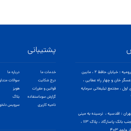
س
پشتیبانی
دفتر ارومیه : خیابان حافظ ۲ ، مابین
خدمات ما
درباره ما
 عسگر خان و چهار راه عطایی ،
درج شکایت
سوالات متداو
اول ، مجتمع تبلیغاتی سرمایه
قوانین و مقررات
هویز
گزارش سوءاستفاده
بلاگ
ناحیه کاربری
سرویس دلخوا
هران : اقدسیه ، نرسیده به مینی
سیتی، جنب بانک پاسارگاد ، پلاک ۱۱۳ ،
واحد ۴۰۳