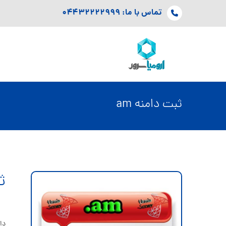
تماس با ما: ۰۴۴۳۲۲۲۲۹۹۹
ثبت دامنه am
ثبت
دامنه .am چیست؟ دامنه .am یک دامن